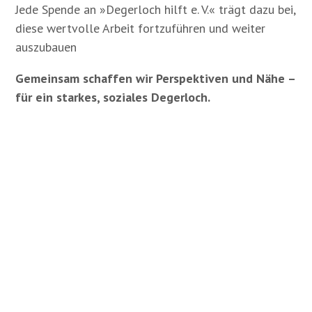
Jede Spende an »Degerloch hilft e. V.« trägt dazu bei,
diese wertvolle Arbeit fortzuführen und weiter
auszubauen
Gemeinsam schaffen wir Perspektiven und Nähe –
für ein starkes, soziales Degerloch.
Degerloch hilft e.V.
Helfen Sie uns, damit wir vor
Ort
helfen können. Vielen Dank!